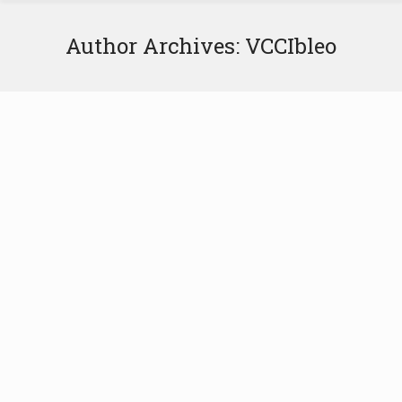
Author Archives:
VCCIbleo
GITA SOCIALE DEL 29 OTTOBRE A
MODICA
Il VCCibleo invita i soci a partecipare alla Gita Sociale
del 29 Ottobre a Modica. Il programma prevede
l’incontro in Piazza Libertà alle ore 9:00. Partenza alle
9:30, arrivati a Modica ci sarà la visita al Chiostro della
Chiesa di Santa Maria del Gesù e di altri siti culturali
nelle vicinanze. Pranzo presso il Ristorante…
10 Ottobre 2017
News
By
VCCIbleo