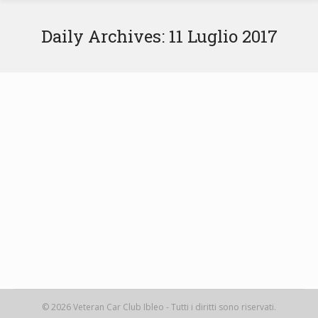
Daily Archives:
11 Luglio 2017
AUTOGIRO DELLA PROVINCIA DI
RAGUSA 2017 – CHIUSURA ISCRIZIONI
ANTE 45
SI comunica che si sono chiuse le iscrizioni delle auto
ante ’45 ospiti della manifestazione di Settembre .
11 Luglio 2017
News
By
VCCIbleo
© 2026 Veteran Car Club Ibleo - Tutti i diritti sono riservati.