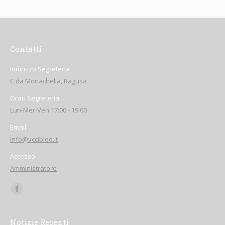
Contatti
Indirizzo Segreteria
C.da Monachella, Ragusa
Orari Segreteria
Lun-Mer-Ven 17:00 - 19:00
Email
info@vccibleo.it
Accesso
Amministratore
Find us on:
Notizie Recenti